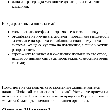
липаза – разгражда мазнините до глицерол и мастни
киселини;
Как да разпознаем липсата им?
стомашен дискомфорт – изразява се в газове и подуване;
отслабване на имунната система – поради невъзможностт
за смилане на храната се наблюдава спад в имунната
система. Усеща се чувство на изтощение, а също и кожни
раздразнения;
стрес – когато живеем в ежедневие изпълнено със стрес,
нашия организъм спира да произвежда храносмилателни
ензими;
Помогнете на организма като промените хранителните си
навици. Избягвайте храненето “на крак”. Увеличете приема на
полезни храни. Прочетете повече за продукти Вертера и как те
могат да бъдат пръв помощник на вашия организъм.
Още от "Новини"