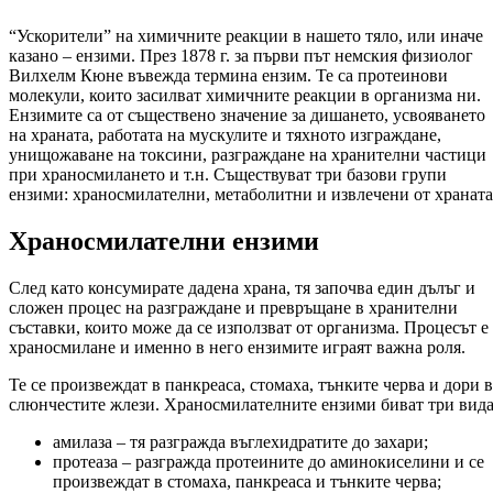
“Ускорители” на химичните реакции в нашето тяло, или иначе
казано – ензими. През 1878 г. за първи път немския физиолог
Вилхелм Кюне въвежда термина ензим. Те са протеинови
молекули, които засилват химичните реакции в организма ни.
Ензимите са от съществено значение за дишането, усвояването
на храната, работата на мускулите и тяхното изграждане,
унищожаване на токсини, разграждане на хранителни частици
при храносмилането и т.н. Съществуват три базови групи
ензими: храносмилателни, метаболитни и извлечени от храната
Храносмилателни ензими
След като консумирате дадена храна, тя започва един дълъг и
сложен процес на разграждане и превръщане в хранителни
съставки, които може да се използват от организма. Процесът е
храносмилане и именно в него ензимите играят важна роля.
Те се произвеждат в панкреаса, стомаха, тънките черва и дори в
слюнчестите жлези. Храносмилателните ензими биват три вида
амилаза – тя разгражда въглехидратите до захари;
протеаза – разгражда протеините до аминокиселини и се
произвеждат в стомаха, панкреаса и тънките черва;