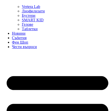
Vertera Lab
Лиофилизати
Бустери
SMART KID
Гелове
Таблетки
Новини
Събития
Фен Шоп
Чести въпроси