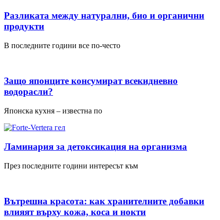
Разликата между натурални, био и органични
продукти
В последните години все по-често
Защо японците консумират всекидневно
водорасли?
Японска кухня – известна по
Ламинария за детоксикация на организма
През последните години интересът към
Вътрешна красота: как хранителните добавки
влияят върху кожа, коса и нокти