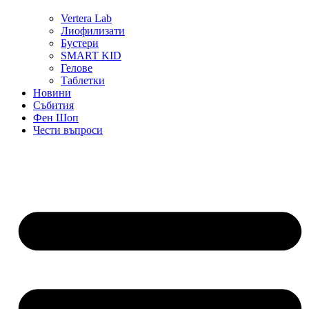
Vertera Lab
Лиофилизати
Бустери
SMART KID
Гелове
Таблетки
Новини
Събития
Фен Шоп
Чести въпроси