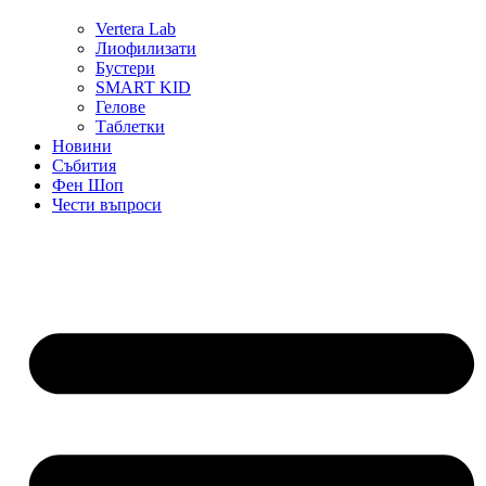
Vertera Lab
Лиофилизати
Бустери
SMART KID
Гелове
Таблетки
Новини
Събития
Фен Шоп
Чести въпроси