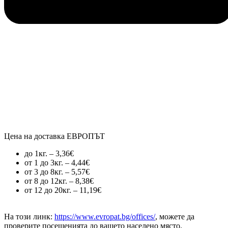
Цена на доставка ЕВРОПЪТ
до 1кг. – 3,36€
от 1 до 3кг. – 4,44€
от 3 до 8кг. – 5,57€
от 8 до 12кг. – 8,38€
от 12 до 20кг. – 11,19€
На този линк:
https://www.evropat.bg/offices/
, можете да
проверите посещенията до вашето населено място.