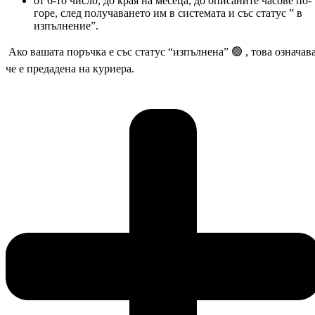
от 6-то число, до края на месеца, до описаните часове по-
горе, след получаването им в системата и със статус ” в
изпълнение”.
Ако вашата поръчка е със статус “изпълнена”
🟢
, това означава
че е предадена на куриера.