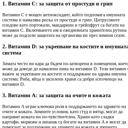
1. Витамин C: за защита от простуди и грип
Витамин C е мощен антиоксидант, който подпомага имунната
система и намалява риска от простуди и грип. Цитрусовите
плодове като портокали, мандарини и грейпфрут са богати на
витамин C. Включването им в ежедневната хранителна рутина
може да подсили защитата на организма ви през зимния сезон.
2. Витамин D: за укрепване на костите и имуннат
система
Зимата често ни кара да бъдем по-затворени в помещения, коет
може да доведе до намалени нива на витамин D. Този витамин 
важен за укрепване на костите и поддържане на здрава имунна
система. Риба, яйца и засилени храни са добри източници на
витамин D.
3. Витамин A: за защита на очите и кожата
Витамин A играе ключова роля в поддържането на здравето на
очите и кожата. Зимните условия, като студ и вятър, могат да
направят кожата ни по-чувствителна. Храни като сладки
картофи, моркови и шпанак са богати на витамин A и могат да
помогнат за поддържане на здравето на кожата и зрението.