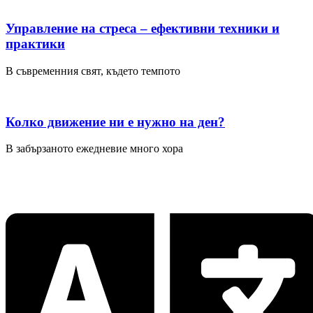
Управление на стреса – ефективни техники и
практики
В съвременния свят, където темпото
Колко движение ни е нужно на ден?
В забързаното ежедневие много хора