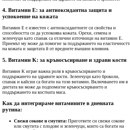
4. Витамин E: за антиоксидантна защита и
успокоение на кожата
Витамин E е известен с антиоксидантните си свойства и
способността си да успокоява кожата. Орехи, семена и
зеленчуци като спанак са отлични източници на витамин E.
Приемът му може да помогне за поддържането на еластичностт
на кожата и защитата й от вредните външни влияния.
5. Витамин K: за кръвосъсирване и здрави кости
Витамин K играе важна роля в кръвосъсирването и
поддържането на здравите кости. Зеленчуци като броколи,
спанак и кайсии са богати на този витамин. Включването им в
диетата ви може да подпомогне кръвосъсирването и
поддържането на костната маса.
Как да интегрираме витамините в дневната
рутина:
Свежи сокове и смутита:
Пригответе си свежи сокове
или смутита с плодове и зеленчуци, които са богати на