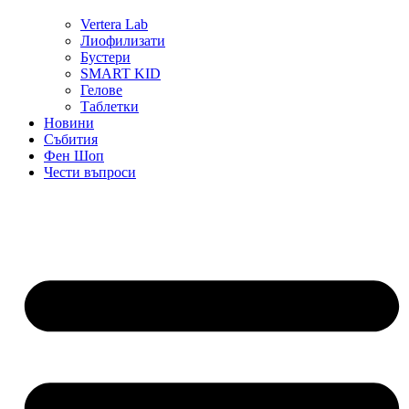
Vertera Lab
Лиофилизати
Бустери
SMART KID
Гелове
Таблетки
Новини
Събития
Фен Шоп
Чести въпроси