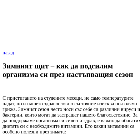
назад
Зимният щит – как да подсилим
организма си през настъпващия сезон
С пристигането на студените месеци, не само температурите
падат, но и нашето здравословно състояние изисква по-голяма
грижа. Зимният сезон често носи със себе си различни вируси 
бактерии, които могат да застрашат нашето благосъстояние. За
да поддържаме организма си силен и здрав, е важно да обогати
диетата си с необходимите витамини. Ето какви витамини са
особено полезни през зимата: