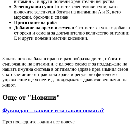
витамин C и други полезни хранителни вещества.
Зеленчукови супи:
Гответе зеленчукови супи, като
включите зеленчуци богати на витамини A и K, като
моркови, броколи и спанак.
Приготвяне на риба
Добавяне на орехи и семена:
Сгответе закуска с добавка
от орехи и семена за допълнително количество витамини
E и други полезни мастни киселини.
Запазването на балансирана и разнообразна диета, с богато
съдържание на витамини, е ключов елемент за поддържане на
нашата имунна система в оптимално здраве през зимния сезон.
Със съчетание от правилна храна и регулярно физическо
упражнение ще успеете да поддържате здравословен начин на
живот.
Още от "Новини"
Фукоидан – какво е и за какво помага?
През последните години все повече