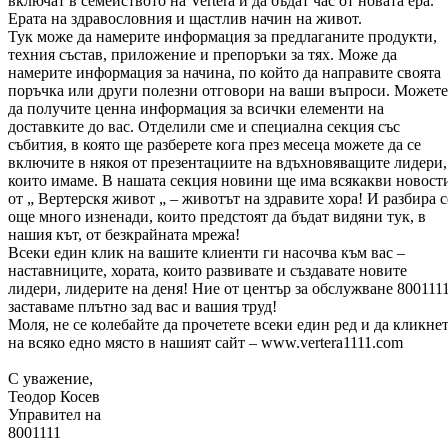
включат в семейството на Vertera и да бъдат час от новата ера.
Ерата на здравословния и щастлив начин на живот.
Тук може да намерите информация за предлаганите продукти,
техния състав, приложение и препоръки за тях. Може да
намерите информация за начина, по който да направите своята
поръчка или други полезни отговори на ваши въпроси. Можете
да получите ценна информация за всички елементи на
доставките до вас. Отделили сме и специална секция със
събития, в която ще разберете кога през месеца можете да се
включите в някоя от презентациите на вдъхновяващите лидери,
които имаме. В нашата секция новини ще има всякакви новост
от „ Вертерскя живот „ – животът на здравите хора! И разбира с
още много изненади, които предстоят да бъдат видяни тук, в
нашия кът, от безкрайната мрежа!
Всеки един клик на вашите клиенти ги насочва към вас –
наставниците, хората, които развивате и създавате новите
лидери, лидерите на деня! Ние от център за обслужване 8001111
заставаме плътно зад вас и вашия труд!
Моля, не се колебайте да прочетете всеки един ред и да кликне
на всяко едно място в нашият сайт – www.vertera1111.com
С уважение,
Теодор Косев
Управител на
8001111