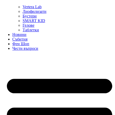
Vertera Lab
Лиофилизати
Бустери
SMART KID
Гелове
Таблетки
Новини
Събития
Фен Шоп
Чести въпроси