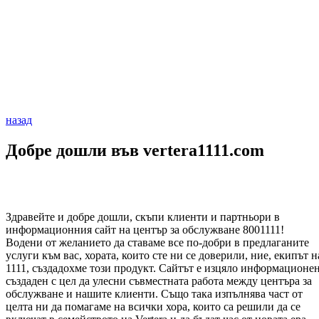
назад
Добре дошли във vertera1111.com
Здравeйте и добре дошли, скъпи клиенти и партньори в
информационния сайт на център за обслужване 8001111!
Водени от желанието да ставаме все по-добри в предлаганите
услуги към вас, хората, които сте ни се доверили, ние, екипът н
1111, създадохме този продукт. Сайтът е изцяло информационен
създаден с цел да улесни съвместната работа между центъра за
обслужване и нашите клиенти. Също така изпълнява част от
целта ни да помагаме на всички хора, които са решили да се