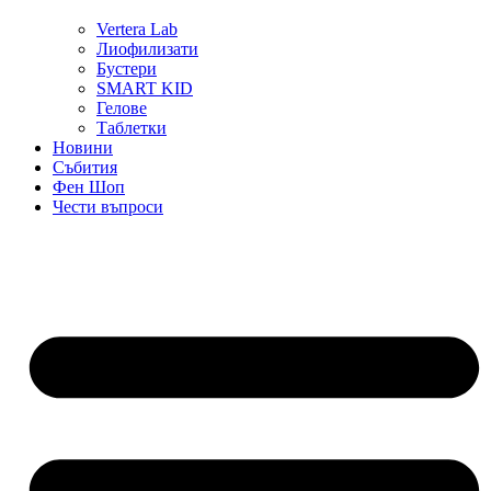
Vertera Lab
Лиофилизати
Бустери
SMART KID
Гелове
Таблетки
Новини
Събития
Фен Шоп
Чести въпроси