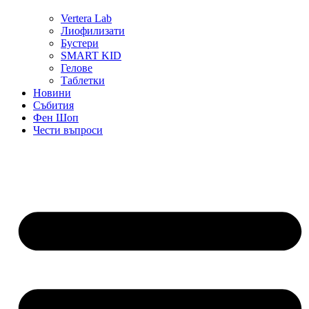
Vertera Lab
Лиофилизати
Бустери
SMART KID
Гелове
Таблетки
Новини
Събития
Фен Шоп
Чести въпроси