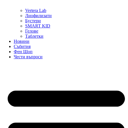
Vertera Lab
Лиофилизати
Бустери
SMART KID
Гелове
Таблетки
Новини
Събития
Фен Шоп
Чести въпроси