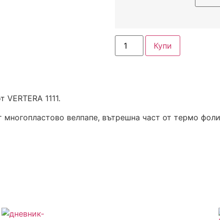
Купи
т VERTERA 1111.
т многопластово велпапе, вътрешна част от термо фоли