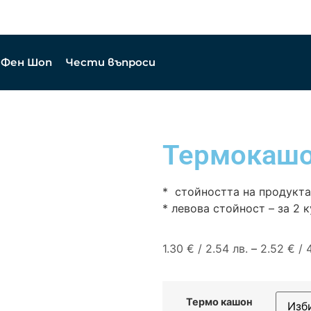
Фен Шоп
Чести въпроси
Термокаш
* стойността на продукта
* левова стойност – за 2 кут
1.30
€
/ 2.54 лв.
–
2.52
€
/ 4
Термо кашон