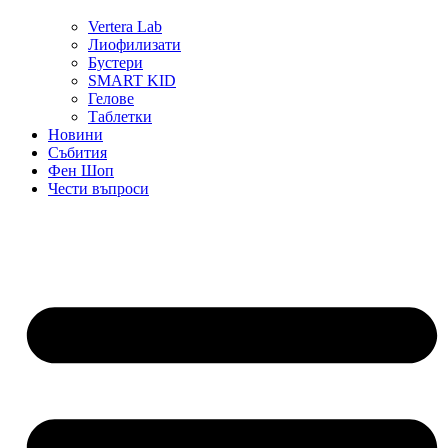
Vertera Lab
Лиофилизати
Бустери
SMART KID
Гелове
Таблетки
Новини
Събития
Фен Шоп
Чести въпроси