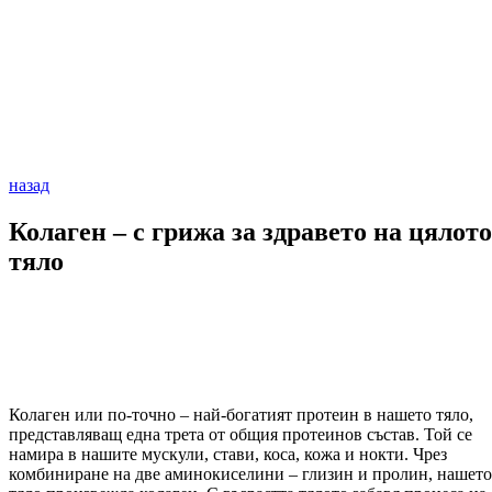
назад
Колаген – с грижа за здравето на цялото
тяло
Колаген или по-точно – най-богатият протеин в нашето тяло,
представляващ една трета от общия протеинов състав. Той се
намира в нашите мускули, стави, коса, кожа и нокти. Чрез
комбиниране на две аминокиселини – глизин и пролин, нашето