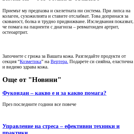
Приемът му предпазва и скелетната ни система. При липса на
колаген, сухожилията и ставите отслабват. Това допринася за
скованост, болка и трудно придвижване. Изследвания показват,
че помага на пациенти с диагноза – ревматоиден артрит,
остеоартрит.
Започнете с грижа за Вашата кожа. Разгледайте продукти от
секция “
Козметика
” на
Вертера.
Подарете си сияйна, еластична
и видимо здрава кожа.
Още от "Новини"
Фукоидан – какво е и за какво помага?
През последните години все повече
Управление на стреса – ефективни техники и
практики