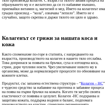
тяло произвежда колаген. С възрастта тялото забавя процеса на
образуването му и е желателно да си го набавяме външно,
приемайки витамин ц, магнезий и мед. Името на колагенът има
гръцки произход – “кола”, означава “лепило”. Името не е
случайно, защото скрепва и държи тялото ни цяло и здраво.
Колагенът се грижи за нашата коса и
кожа
Както споменахме по-горе в статията, с напредването на
възрастта, производството на колаген в нашето тяло отслабва.
Това допринася за появата на бръчки, суха и изтощена коса,
стрии, дори чупливи нокти. Чрез увеличаване нивото му в
организма, може да нормализирате процесите по обновяване на
кожните клетки.
Продуктът, със запазена естествена структура – “
Колаген – HC
”
е чудесно средство за набавяне на протеина и забавяне процеса
на поява на първи бръчки на кожата. Когато тя загуби своята
еластичност се появява и целулит. Колаген -НС подхранва и
защитава кожата, поддържа водния и баланс, подпомага
производството на еластин, стимулира регенерацията.