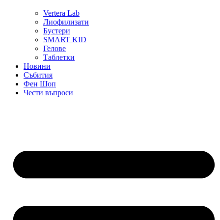
Vertera Lab
Лиофилизати
Бустери
SMART KID
Гелове
Таблетки
Новини
Събития
Фен Шоп
Чести въпроси