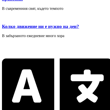
В съвременния свят, където темпото
Колко движение ни е нужно на ден?
В забързаното ежедневие много хора