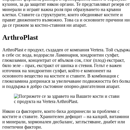
кухини, за да защитят някои органи. Те представляват резерв от
минерали и играят важна роля при образуването на кръвни
клетки. Ставите са структурите, които обединяват костите и
правят движението възможно. Това са и основните причини ни
да се грижим за костно-ставния ни апарат.
ArthroPlast
ArthroPlast е продукт, създаден от компания Vertera. Той съдърж
в себе си: вода, водорасли Ламинария, хондроитин сулфат,
глюкозамин, концентрат от ябълков сок, глог (плод) екстракт,
бяло зеле – прах, екстракт от шипка и стевия. Гелът е важен
източник на хондроитин сулфат, който е компонент на
основното вещество на костите и ставите. В комбинация с
глюкозамина допринася за увеличаване подвижността без болк
и поддържа в добро състояние опорно-двигателния апарат.
Някои са факторите, които биха допринесли за проблеми с
костите и ставите. Хранителен дефицит – на калций, витамини
и минерали, хормонален дисбаланс, затлъстяване, диабет или
генетични фактори.