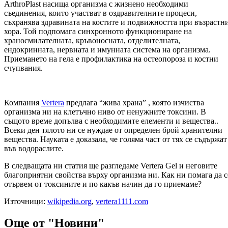
ArthroPlast насища организма с жизнено необходими
съединения, които участват в оздравителните процеси,
съхранява здравината на костите и подвижността при възрастн
хора. Той подпомага синхронното функциониране на
храносмилателната, кръвоносната, отделителната,
ендокринната, нервната и имунната система на организма.
Приемането на гела е профилактика на остеопороза и костни
счупвания.
Компания
Vertera
предлага “жива храна” , която изчиства
организма ни на клетъчно ниво от ненужните токсини. В
същото време допълва с необходимите елементи и вещества..
Всеки ден тялото ни се нуждае от определен брой хранителни
вещества. Науката е доказала, че голяма част от тях се съдържат
във водораслите.
В следващата ни статия ще разгледаме Vertera Gel и неговите
благоприятни свойства върху организма ни. Как ни помага да с
отървем от токсините и по какъв начин да го приемаме?
Източници:
wikipedia.org
,
vertera1111.com
Още от "Новини"