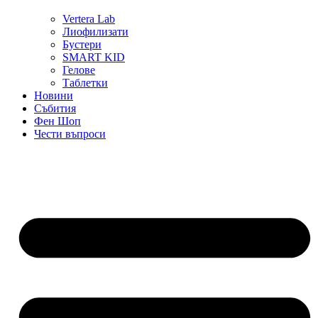
Vertera Lab
Лиофилизати
Бустери
SMART KID
Гелове
Таблетки
Новини
Събития
Фен Шоп
Чести въпроси