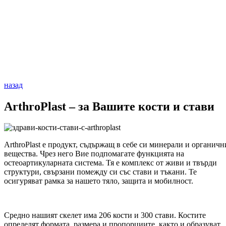
назад
ArthroPlast – за Вашите кости и стави
ArthroPlast е продукт, съдържащ в себе си минерали и органичн
вещества. Чрез него Вие подпомагате функцията на
остеоартикуларната система. Тя е комплекс от живи и твърди
структури, свързани помежду си със стави и тъкани. Те
осигуряват рамка за нашето тяло, защита и мобилност.
Средно нашият скелет има 206 кости и 300 стави. Костите
определят формата, размера и пропорциите, както и образуват