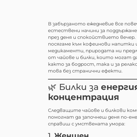
В забързаното ежедневие все пов
естествени начини за поддържане
през деня и спокойствието вечер.
посягаме към кофеинови напитки 
медикаменти, природата ни предл
от чайове и билки, които могат 
както за бодрост, така и за релакс
това без странични ефекти.
🌿 Билки за
енерги
концентрация
Следващите чайове и билкови ко
помогнат да започнеш деня по-ене
справиш с умствената умора:
1.
Женшен