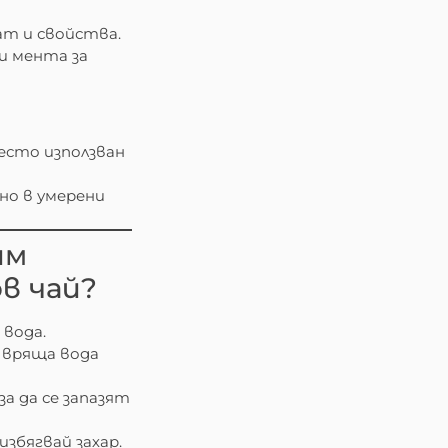
т и свойства.
ли мента за
есто използван
 но в умерени
им
в чай?
 вода.
е вряща вода
за да се запазят
избягвай захар.