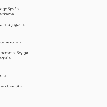
подобрява
ческата
ажни задачи.
по-меко от
востта, без да
адове.
о и
за свеж вкус.