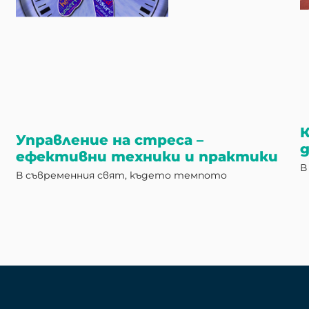
К
Управление на стреса –
д
ефективни техники и практики
В
В съвременния свят, където темпото