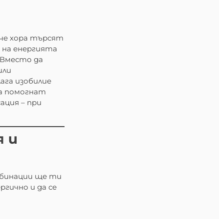
ече хора търсят
 на енергията
 Вместо да
или
ага изобилие
да помогнат
ация – при
я и
мбинации ще ти
ргично и да се