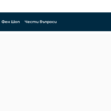
Фен Шоп
Чести въпроси