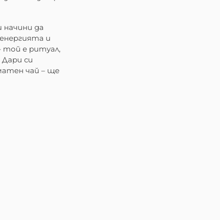
и начини да
 енергията и
 той е ритуал,
. Дари си
матен чай – ще