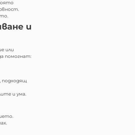
която
рвност.
то.
яване и
ие или
да помогнат:
, подходящ
лите и ума.
ието.
ах.