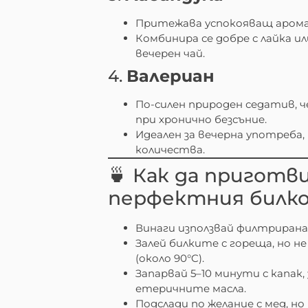
Притежава успокояващ арома
Комбинира се добре с лайка и
вечерен чай.
4.
Валериан
По-силен природен седатив, ч
при хронично безсъние.
Идеален за вечерна употреба,
количества.
🍵 Как да приготв
перфектния билко
Винаги използвай филтрирана
Залей билките с гореща, но н
(около 90°C).
Запарвай 5–10 минути с капак, 
етеричните масла.
Подслади по желание с мед, но 