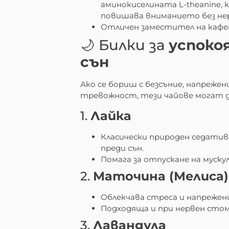
аминокиселината L-theanine, 
повишава вниманието без не
Отличен заместител на кафе
🌙 Билки за
успоко
сън
Ако се бориш с безсъние, напрежен
тревожност, тези чайове могат 
1.
Лайка
Класически природен седатив
преди сън.
Помага за отпускане на муску
2.
Маточина (Мелиса)
Облекчава стреса и напрежен
Подходяща и при нервен стом
3.
Лавандула