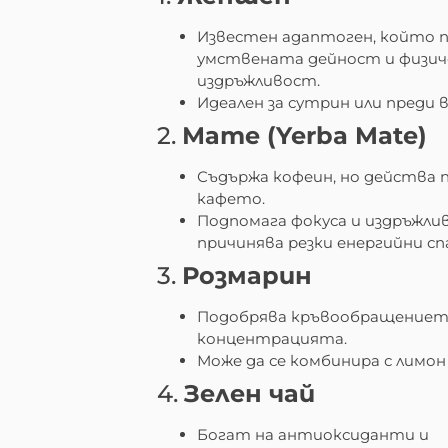
Известен адаптоген, който 
умствената дейност и физи
издръжливост.
Идеален за сутрин или преди в
2.
Мате (Yerba Mate)
Съдържа кофеин, но действа 
кафето.
Подпомага фокуса и издръжли
причинява резки енергийни сп
3.
Розмарин
Подобрява кръвообращениет
концентрацията.
Може да се комбинира с лимон 
4.
Зелен чай
Богат на антиоксиданти и