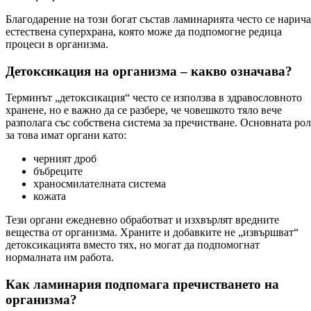
Благодарение на този богат състав ламинарията често се нарича
естествена суперхрана, която може да подпомогне редица
процеси в организма.
Детоксикация на организма – какво означава?
Терминът „детоксикация“ често се използва в здравословното
хранене, но е важно да се разбере, че човешкото тяло вече
разполага със собствена система за пречистване. Основната рол
за това имат органи като:
черният дроб
бъбреците
храносмилателната система
кожата
Тези органи ежедневно обработват и изхвърлят вредните
вещества от организма. Храните и добавките не „извършват“
детоксикацията вместо тях, но могат да подпомогнат
нормалната им работа.
Как ламинария подпомага пречистването на
организма?