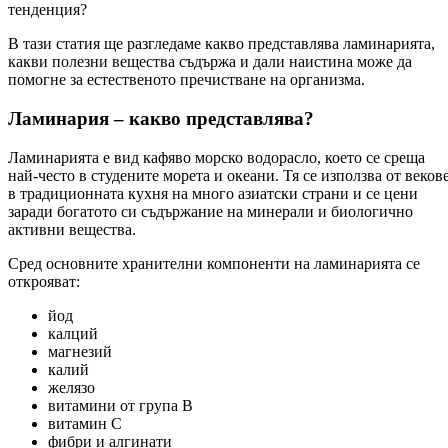
тенденция?
В тази статия ще разгледаме какво представлява ламинарията,
какви полезни вещества съдържа и дали наистина може да
помогне за естественото пречистване на организма.
Ламинария – какво представлява?
Ламинарията е вид кафяво морско водорасло, което се среща
най-често в студените морета и океани. Тя се използва от веков
в традиционната кухня на много азиатски страни и се цени
заради богатото си съдържание на минерали и биологично
активни вещества.
Сред основните хранителни компоненти на ламинарията се
открояват:
йод
калций
магнезий
калий
желязо
витамини от група B
витамин C
фибри и алгинати