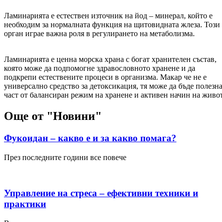
Ламинарията е естествен източник на йод – минерал, който е
необходим за нормалната функция на щитовидната жлеза. Този
орган играе важна роля в регулирането на метаболизма.
Ламинарията е ценна морска храна с богат хранителен състав,
която може да подпомогне здравословното хранене и да
подкрепи естествените процеси в организма. Макар че не е
универсално средство за детоксикация, тя може да бъде полезн
част от балансиран режим на хранене и активен начин на живот
Още от "Новини"
Фукоидан – какво е и за какво помага?
През последните години все повече
Управление на стреса – ефективни техники и
практики