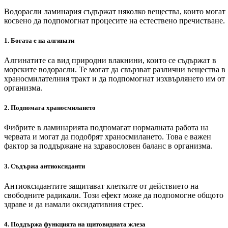
Водорасли ламинария съдържат няколко вещества, които могат
косвено да подпомогнат процесите на естествено пречистване.
1. Богата е на алгинати
Алгинатите са вид природни влакнини, които се съдържат в
морските водорасли. Те могат да свързват различни вещества в
храносмилателния тракт и да подпомогнат изхвърлянето им от
организма.
2. Подпомага храносмилането
Фибрите в ламинарията подпомагат нормалната работа на
червата и могат да подобрят храносмилането. Това е важен
фактор за поддържане на здравословен баланс в организма.
3. Съдържа антиоксиданти
Антиоксидантите защитават клетките от действието на
свободните радикали. Този ефект може да подпомогне общото
здраве и да намали оксидативния стрес.
4. Поддържа функцията на щитовидната жлеза