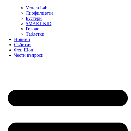
Vertera Lab
Лиофилизати
Бустери
SMART KID
Гелове
Таблетки
Новини
Събития
Фен Шоп
Чести въпроси