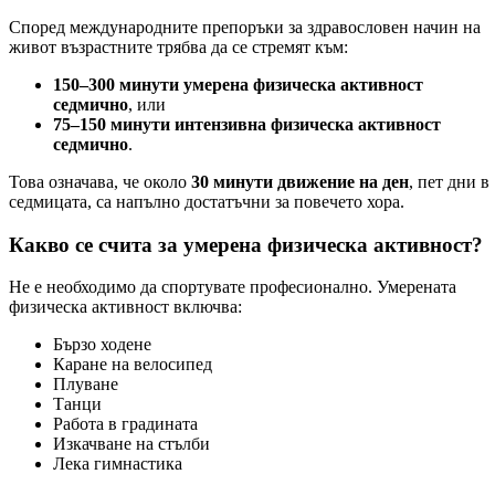
Според международните препоръки за здравословен начин на
живот възрастните трябва да се стремят към:
150–300 минути умерена физическа активност
седмично
, или
75–150 минути интензивна физическа активност
седмично
.
Това означава, че около
30 минути движение на ден
, пет дни в
седмицата, са напълно достатъчни за повечето хора.
Какво се счита за умерена физическа активност?
Не е необходимо да спортувате професионално. Умерената
физическа активност включва:
Бързо ходене
Каране на велосипед
Плуване
Танци
Работа в градината
Изкачване на стълби
Лека гимнастика