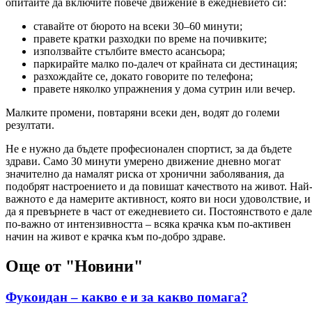
опитайте да включите повече движение в ежедневието си:
ставайте от бюрото на всеки 30–60 минути;
правете кратки разходки по време на почивките;
използвайте стълбите вместо асансьора;
паркирайте малко по-далеч от крайната си дестинация;
разхождайте се, докато говорите по телефона;
правете няколко упражнения у дома сутрин или вечер.
Малките промени, повтаряни всеки ден, водят до големи
резултати.
Не е нужно да бъдете професионален спортист, за да бъдете
здрави. Само 30 минути умерено движение дневно могат
значително да намалят риска от хронични заболявания, да
подобрят настроението и да повишат качеството на живот. Най
важното е да намерите активност, която ви носи удоволствие, и
да я превърнете в част от ежедневието си. Постоянството е дал
по-важно от интензивността – всяка крачка към по-активен
начин на живот е крачка към по-добро здраве.
Още от "Новини"
Фукоидан – какво е и за какво помага?