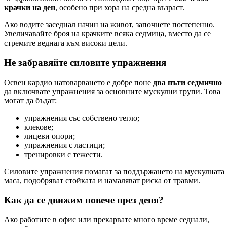
крачки на ден
, особено при хора на средна възраст.
Ако водите заседнал начин на живот, започнете постепенно.
Увеличавайте броя на крачките всяка седмица, вместо да се
стремите веднага към високи цели.
Не забравяйте силовите упражнения
Освен кардио натоварването е добре поне
два пъти седмично
да включвате упражнения за основните мускулни групи. Това
могат да бъдат:
упражнения със собствено тегло;
клекове;
лицеви опори;
упражнения с ластици;
тренировки с тежести.
Силовите упражнения помагат за поддържането на мускулната
маса, подобряват стойката и намаляват риска от травми.
Как да се движим повече през деня?
Ако работите в офис или прекарвате много време седнали,