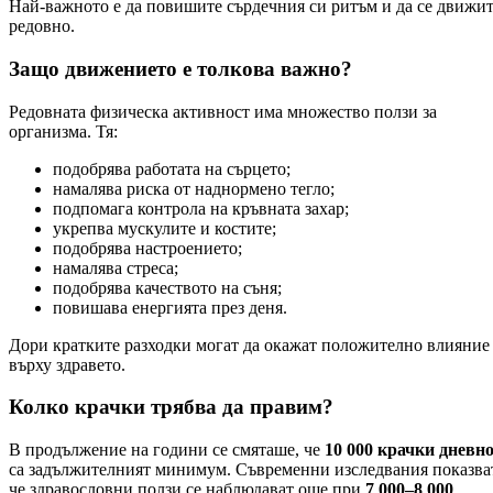
Най-важното е да повишите сърдечния си ритъм и да се движи
редовно.
Защо движението е толкова важно?
Редовната физическа активност има множество ползи за
организма. Тя:
подобрява работата на сърцето;
намалява риска от наднормено тегло;
подпомага контрола на кръвната захар;
укрепва мускулите и костите;
подобрява настроението;
намалява стреса;
подобрява качеството на съня;
повишава енергията през деня.
Дори кратките разходки могат да окажат положително влияние
върху здравето.
Колко крачки трябва да правим?
В продължение на години се смяташе, че
10 000 крачки дневн
са задължителният минимум. Съвременни изследвания показва
че здравословни ползи се наблюдават още при
7 000–8 000