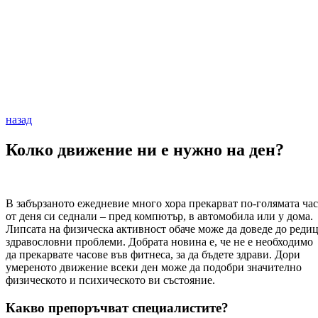
назад
Колко движение ни е нужно на ден?
В забързаното ежедневие много хора прекарват по-голямата час
от деня си седнали – пред компютър, в автомобила или у дома.
Липсата на физическа активност обаче може да доведе до реди
здравословни проблеми. Добрата новина е, че не е необходимо
да прекарвате часове във фитнеса, за да бъдете здрави. Дори
умереното движение всеки ден може да подобри значително
физическото и психическото ви състояние.
Какво препоръчват специалистите?