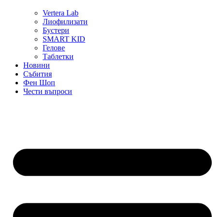
Vertera Lab
Лиофилизати
Бустери
SMART KID
Гелове
Таблетки
Новини
Събития
Фен Шоп
Чести въпроси