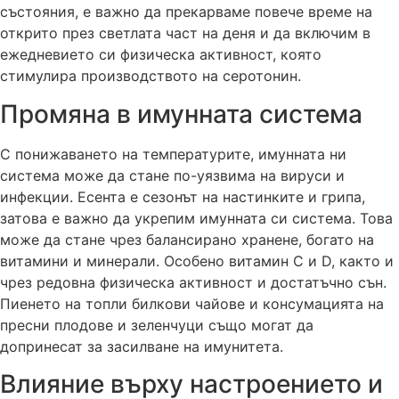
състояния, е важно да прекарваме повече време на
открито през светлата част на деня и да включим в
ежедневието си физическа активност, която
стимулира производството на серотонин.
Промяна в имунната система
С понижаването на температурите, имунната ни
система може да стане по-уязвима на вируси и
инфекции. Есента е сезонът на настинките и грипа,
затова е важно да укрепим имунната си система. Това
може да стане чрез балансирано хранене, богато на
витамини и минерали. Особено витамин C и D, както и
чрез редовна физическа активност и достатъчно сън.
Пиенето на топли билкови чайове и консумацията на
пресни плодове и зеленчуци също могат да
допринесат за засилване на имунитета.
Влияние върху настроението и