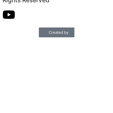
Rights Reserved
Created by
Български
English
Deutsch
Ελληνικά