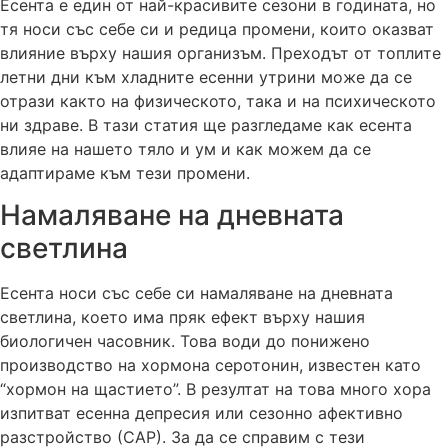
Есента е един от най-красивите сезони в годината, но
тя носи със себе си и редица промени, които оказват
влияние върху нашия организъм. Преходът от топлите
летни дни към хладните есенни утрини може да се
отрази както на физическото, така и на психическото
ни здраве. В тази статия ще разгледаме как есента
влияе на нашето тяло и ум и как можем да се
адаптираме към тези промени.
Намаляване на дневната
светлина
Есента носи със себе си намаляване на дневната
светлина, което има пряк ефект върху нашия
биологичен часовник. Това води до понижено
производство на хормона серотонин, известен като
“хормон на щастието”. В резултат на това много хора
изпитват есенна депресия или сезонно афективно
разстройство (САР). За да се справим с тези