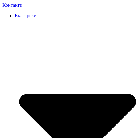
Преминаване
Контакти
към
Български
съдържанието