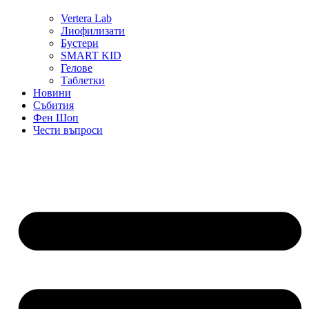
Vertera Lab
Лиофилизати
Бустери
SMART KID
Гелове
Таблетки
Новини
Събития
Фен Шоп
Чести въпроси