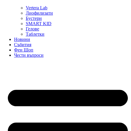
Vertera Lab
Лиофилизати
Бустери
SMART KID
Гелове
Таблетки
Новини
Събития
Фен Шоп
Чести въпроси