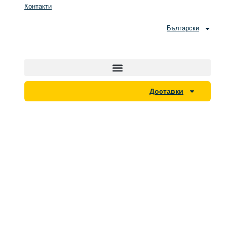
Контакти
Преминаване
към
съдържанието
Български
Доставки