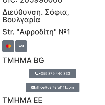
Διεύθυνση. Σόφια,
Βουλγαρία
Str. "Αφροδίτη" №1
ΤΜΗΜΑ BG
+359 879 440 333
office@vertera1111.com
ΤΜΗΜΑ ΕΕ