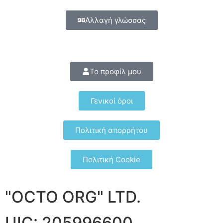
Αλλαγή γλώσσας
Το προφίλ μου
Γενικοί όροι
Πολιτική απορρήτου
Πολιτική Cookie
"OCTO ORG" LTD.
UIC: 205996600