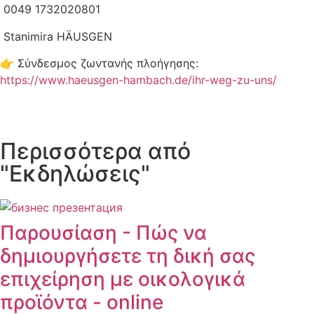
0049 1732020801
Stanimira HÄUSGEN
👉 Σύνδεσμος ζωντανής πλοήγησης:
https://www.haeusgen-hambach.de/ihr-weg-zu-uns/
Περισσότερα από
"Εκδηλώσεις"
Παρουσίαση - Πώς να
δημιουργήσετε τη δική σας
επιχείρηση με οικολογικά
προϊόντα - online