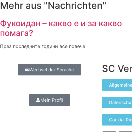
Mehr aus "Nachrichten"
Фукоидан – какво е и за какво
помага?
През последните години все повече
SC Ver
Wechsel der Sprache
Allgemein
Mein Profil
Datenschu
Cookie-Ric