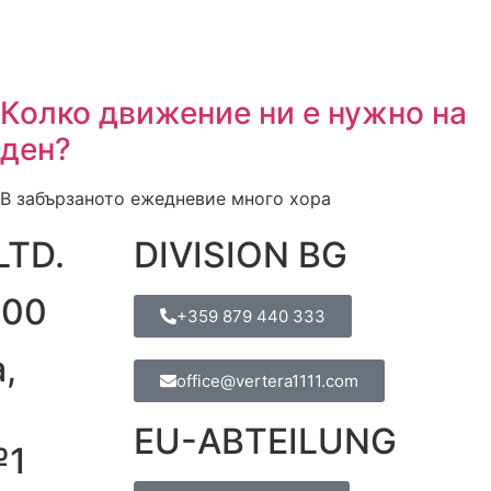
Колко движение ни е нужно на
ден?
В забързаното ежедневие много хора
LTD.
DIVISION BG
600
+359 879 440 333
,
office@vertera1111.com
EU-ABTEILUNG
№1