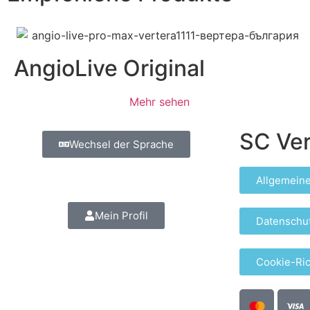
AngioLive Original
Mehr sehen
SC Ver
Wechsel der Sprache
Allgemein
Mein Profil
Datenschu
Cookie-Ric