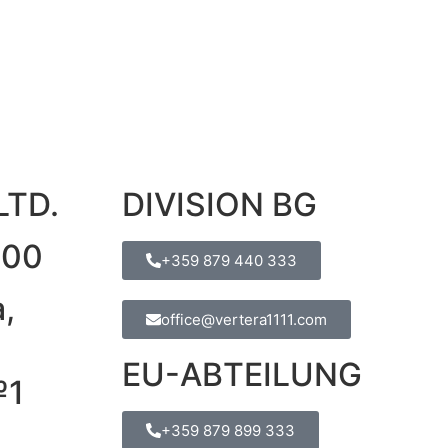
LTD.
DIVISION BG
600
+359 879 440 333
,
office@vertera1111.com
EU-ABTEILUNG
№1
+359 879 899 333