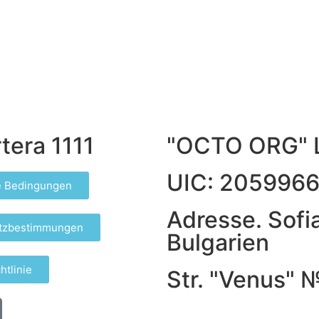
tera 1111
"OCTO ORG" 
UIC: 205996
e Bedingungen
Adresse. Sofia
tzbestimmungen
Bulgarien
htlinie
Str. "Venus" 